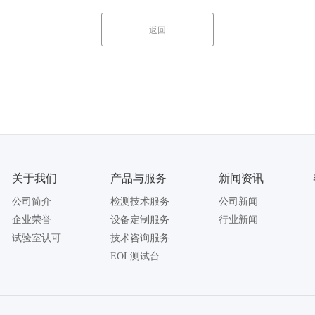
返回
关于我们
产品与服务
新闻资讯
公司简介
检测技术服务
公司新闻
企业荣誉
设备定制服务
行业新闻
试验室认可
技术咨询服务
EOL测试台