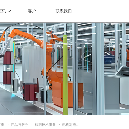
资讯
客户
联系我们
首页
>
产品与服务
>
检测技术服务
>
电机对拖测试