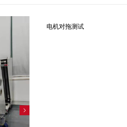
电机对拖测试